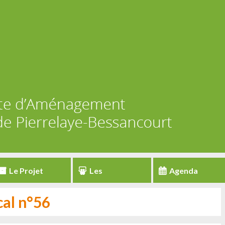
Le Projet
Les
Agenda
partenaires
al n°56