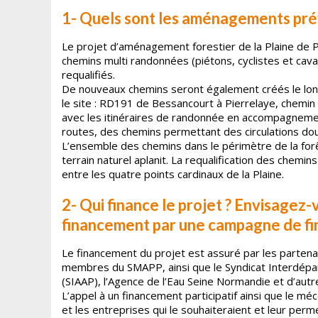
1- Quels sont les aménagements prév
Le projet d’aménagement forestier de la Plaine de P
chemins multi randonnées (piétons, cyclistes et cav
requalifiés.
De nouveaux chemins seront également créés le lon
le site : RD191 de Bessancourt à Pierrelaye, chemi
avec les itinéraires de randonnée en accompagnemen
routes, des chemins permettant des circulations do
L’ensemble des chemins dans le périmètre de la forêt
terrain naturel aplanit. La requalification des chemi
entre les quatre points cardinaux de la Plaine.
2- Qui finance le projet ? Envisagez
financement par une campagne de fin
Le financement du projet est assuré par les partenaire
membres du SMAPP, ainsi que le Syndicat Interdépa
(SIAAP), l’Agence de l’Eau Seine Normandie et d’autr
L’appel à un financement participatif ainsi que le mé
et les entreprises qui le souhaiteraient et leur perm