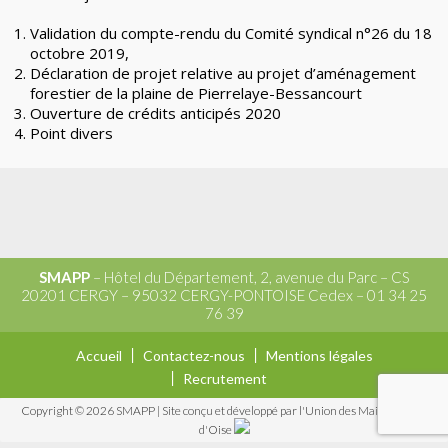
Validation du compte-rendu du Comité syndical n°26 du 18
octobre 2019,
Déclaration de projet relative au projet d’aménagement
forestier de la plaine de Pierrelaye-Bessancourt
Ouverture de crédits anticipés 2020
Point divers
SMAPP
– Hôtel du Département, 2, avenue du Parc – CS
20201 CERGY – 95032 CERGY-PONTOISE Cedex – 01 34 25
76 39
Accueil
Contactez-nous
Mentions légales
Recrutement
Copyright © 2026 SMAPP
|
Site conçu et développé par l'Union des Maires du Val
d'Oise