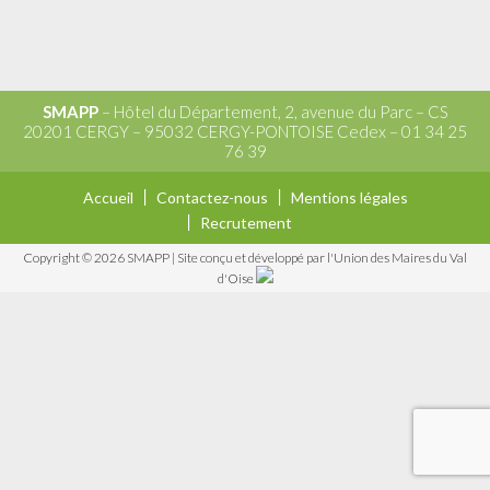
SMAPP
– Hôtel du Département, 2, avenue du Parc – CS
20201 CERGY – 95032 CERGY-PONTOISE Cedex – 01 34 25
76 39
Accueil
Contactez-nous
Mentions légales
Recrutement
Copyright © 2026 SMAPP
|
Site conçu et développé par l'Union des Maires du Val
d'Oise